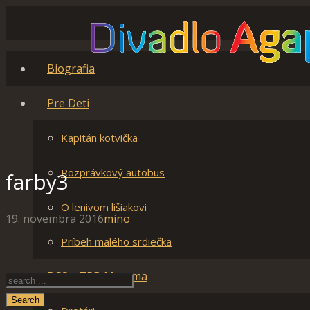
Biografia
Pre Deti
Kapitán kotvička
Rozprávkový autobus
farby3
O lenivom lišiakovi
19. novembra 2016
mino
Príbeh malého srdiečka
DSS a ZPB Merema
Search