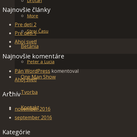
Drotári
Najnovšie články
More
Pre deti 2
Stroj Času
Pre deti 1
Ahoj svet!
Betánia
Najnovšie komentáre
Peter a Lucia
Pán WordPress
komentoval
One Man Show
Ahoj svet!
Tvorba
Archív
Kontakt
november 2016
september 2016
Kategórie