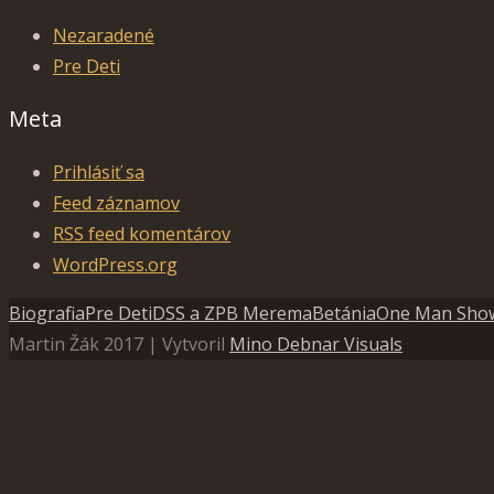
Nezaradené
Pre Deti
Meta
Prihlásiť sa
Feed záznamov
RSS feed komentárov
WordPress.org
Biografia
Pre Deti
DSS a ZPB Merema
Betánia
One Man Sho
Martin Žák 2017 | Vytvoril
Mino Debnar Visuals