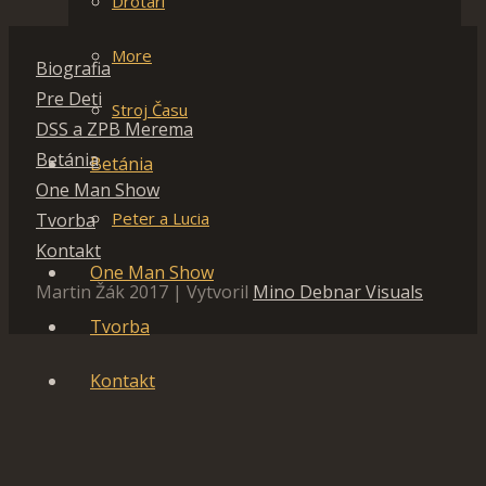
Drotári
More
Biografia
Pre Deti
Stroj Času
DSS a ZPB Merema
Betánia
Betánia
One Man Show
Peter a Lucia
Tvorba
Kontakt
One Man Show
Martin Žák 2017 | Vytvoril
Mino Debnar Visuals
Tvorba
Kontakt