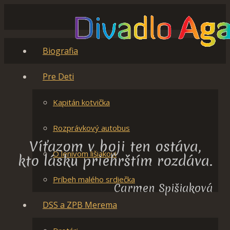
Biografia
Pre Deti
Kapitán kotvička
Rozprávkový autobus
Víťazom v boji ten ostáva,
O lenivom lišiakovi
kto lásku priehrštím rozdáva.
Príbeh malého srdiečka
Carmen Spišiaková
DSS a ZPB Merema