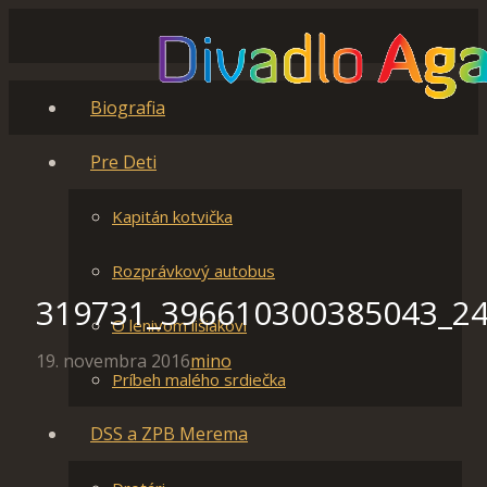
Biografia
Pre Deti
Kapitán kotvička
Rozprávkový autobus
319731_396610300385043_2
O lenivom lišiakovi
19. novembra 2016
mino
Príbeh malého srdiečka
DSS a ZPB Merema