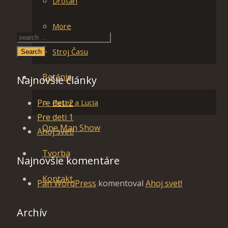
Drotári
More
Stroj Času
Search
Betánia
Najnovšie články
Pre deti 2
Peter a Lucia
Pre deti 1
One Man Show
Ahoj svet!
Tvorba
Najnovšie komentáre
Kontakt
Pán WordPress
komentoval
Ahoj svet!
Archív