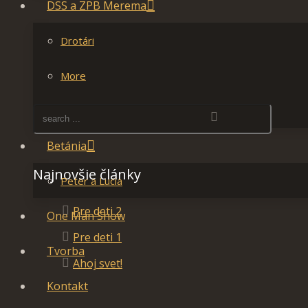
DSS a ZPB Merema
Drotári
More
Stroj Času
Betánia
Najnovšie články
Peter a Lucia
Pre deti 2
One Man Show
Pre deti 1
Tvorba
Ahoj svet!
Kontakt