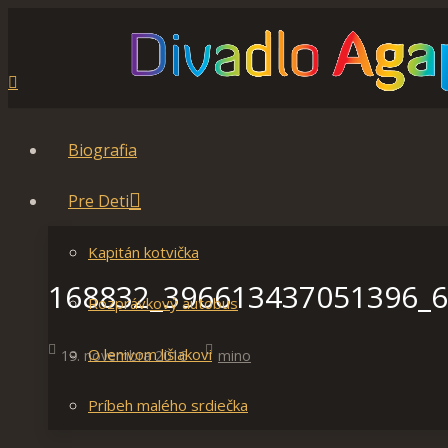
Biografia
Pre Deti
Kapitán kotvička
168832_396613437051396_
Rozprávkový autobus
O lenivom lišiakovi
19. novembra 2016
mino
Príbeh malého srdiečka