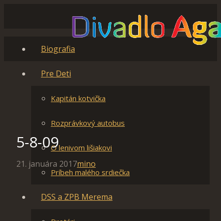
Biografia
Pre Deti
Kapitán kotvička
Rozprávkový autobus
5-8-09
O lenivom lišiakovi
21. januára 2017
mino
Príbeh malého srdiečka
DSS a ZPB Merema