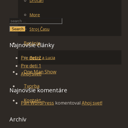
Drotári
More
Stroj Času
Search
Betánia
Najnovšie články
Pre deti 2
Peter a Lucia
Pre deti 1
One Man Show
Ahoj svet!
Tvorba
Najnovšie komentáre
Kontakt
Pán WordPress
komentoval
Ahoj svet!
Archív