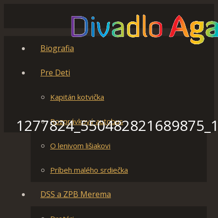
Biografia
Pre Deti
Kapitán kotvička
1277824_550482821689875_
Rozprávkový autobus
O lenivom lišiakovi
Príbeh malého srdiečka
DSS a ZPB Merema