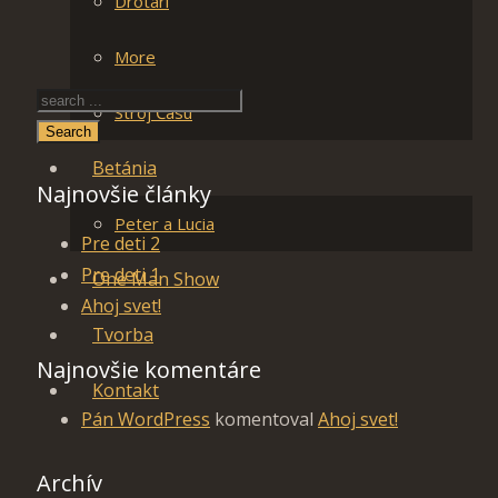
Drotári
More
Stroj Času
Search
Betánia
Najnovšie články
Peter a Lucia
Pre deti 2
Pre deti 1
One Man Show
Ahoj svet!
Tvorba
Najnovšie komentáre
Kontakt
Pán WordPress
komentoval
Ahoj svet!
Archív