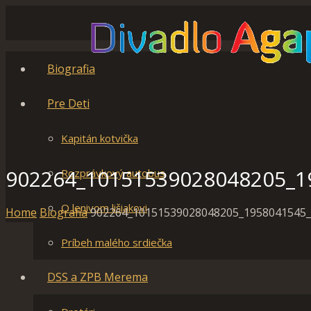
Biografia
Pre Deti
Kapitán kotvička
902264_10151539028048205_1
Rozprávkový autobus
O lenivom lišiakovi
Home
Biografia
902264_10151539028048205_1958041545
Príbeh malého srdiečka
DSS a ZPB Merema