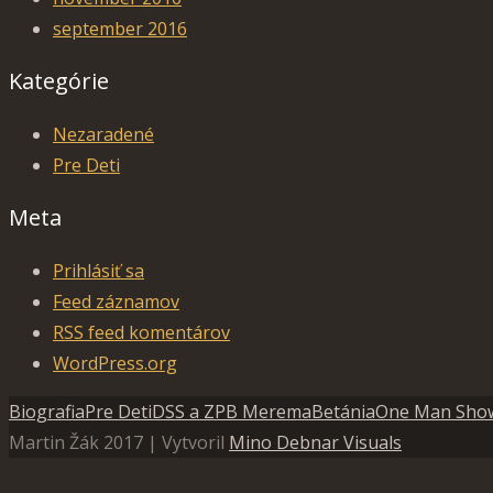
september 2016
Kategórie
Nezaradené
Pre Deti
Meta
Prihlásiť sa
Feed záznamov
RSS feed komentárov
WordPress.org
Biografia
Pre Deti
DSS a ZPB Merema
Betánia
One Man Sho
Martin Žák 2017 | Vytvoril
Mino Debnar Visuals