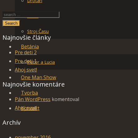
Drotári
More
Search
Stroj Času
Najnovšie články
Betánia
Pre deti 2
Pre deti 1
Peter a Lucia
Ahoj svet!
One Man Show
Najnovšie komentáre
Tvorba
Pán WordPress
komentoval
Ahoj svet!
Kontakt
Archív
november 2016